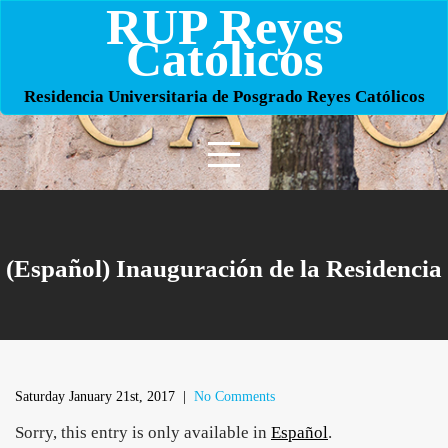
RUP Reyes
Skip
to
Católicos
content
Residencia Universitaria de Posgrado Reyes Católicos
(Español) Inauguración de la Residencia
Saturday January 21st, 2017
|
No Comments
Sorry, this entry is only available in
Español
.