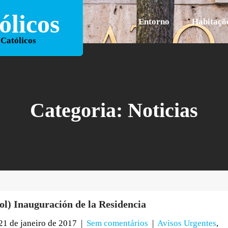
licos
Entorno
Habitaçõ
 Católicos
Categoria:
Noticias
ol) Inauguración de la Residencia
21 de janeiro de 2017
|
Sem comentários
|
Avisos Urgentes
,