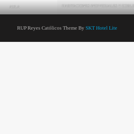
HABITACIONES INDIVIDUALES Y DOBL
AULA
RUP Reyes Católicos Theme By
SKT Hotel Lite