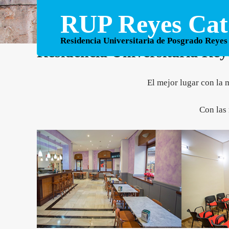
Skip
RUP Reyes Cató
to
content
Residencia Universitaria de Posgrado Reyes
Residencia Universitaria Rey
El mejor lugar con la 
Con las 