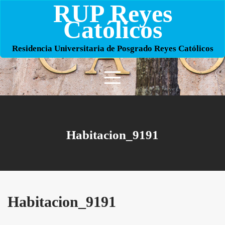
RUP Reyes
Skip
to
Católicos
content
Residencia Universitaria de Posgrado Reyes Católicos
Habitacion_9191
Habitacion_9191